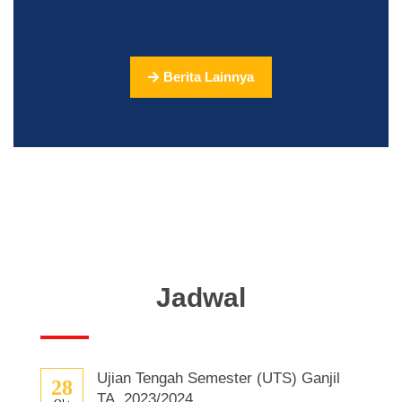
UNIVERSITAS
(SPMRU)
UNIVERSITAS
GADJAH
Berita Lainnya
MADA
(UGM)
YOGYAKARTA.
Jadwal
Ujian Tengah Semester (UTS) Ganjil
28
TA. 2023/2024