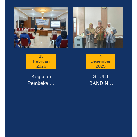
28
4
Februari
Desember
2026
2025
Kegiatan
STUDI
Pembekalan
BANDING
PKL PBF
IMPLEMENTASI
PENGELOLAAN
SPMI DI
SISTEM
PENJAMINAN
MUTU DAN
REPUTASI