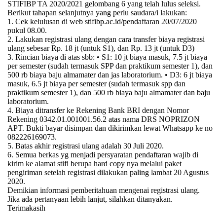
STIFIBP TA 2020/2021 gelombang 6 yang telah lulus seleksi.
Berikut tahapan selanjutnya yang perlu saudara/i lakukan:
1. Cek kelulusan di web stifibp.ac.id/pendaftaran 20/07/2020
pukul 08.00.
2. Lakukan registrasi ulang dengan cara transfer biaya registrasi
ulang sebesar Rp. 18 jt (untuk S1), dan Rp. 13 jt (untuk D3)
3. Rincian biaya di atas sbb: • S1: 10 jt biaya masuk, 7.5 jt biaya
per semester (sudah termasuk SPP dan praktikum semester 1), dan
500 rb biaya baju almamater dan jas laboratorium. • D3: 6 jt biaya
masuk, 6.5 jt biaya per semester (sudah termasuk spp dan
praktikum semester 1), dan 500 rb biaya baju almamater dan baju
laboratorium.
4. Biaya ditransfer ke Rekening Bank BRI dengan Nomor
Rekening 0342.01.001001.56.2 atas nama DRS NOPRIZON
APT. Bukti bayar disimpan dan dikirimkan lewat Whatsapp ke no
082226169073.
5. Batas akhir registrasi ulang adalah 30 Juli 2020.
6. Semua berkas yg menjadi persyaratan pendaftaran wajib di
kirim ke alamat stifi berupa hard copy nya melalui paket
pengiriman setelah registrasi dilakukan paling lambat 20 Agustus
2020.
Demikian informasi pemberitahuan mengenai registrasi ulang.
Jika ada pertanyaan lebih lanjut, silahkan ditanyakan.
Terimakasih