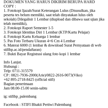
DOKUMEN YANG HARUS DIKIRIM BERUPA HARD
COPY :
1. Fotokopi Ijazah/Surat Keterangan Lulus (Disusulkan, jika
peserta tes belum memiliki, saat telah dinyatakan lulus oleh
sekolah) Dilegalisir 1 Lembar (diupload dan dibawa saat ujian jika
telah memiliki),
2. Fotokopi Raport Semester 1-5
3. Fotokopi Identitas Diri 1 Lembar (KTP/Kartu Pelajar)
4. Fotokopi Kartu Keluarga 1 lembar
5. Pas Foto Terbaru Ukuran 4×6 Cm 4 Lembar
6. Materai 6000 (1 lembar & download Surat Pernyataan di web
stifibp.ac.id/pendaftaran)
7. Bukti Bayar Registrasi ulang foto kopi 1 lembar
Info Lanjut.
Hubungi :
Telp: 0711-315579
CP : 0821-7936-2000(Arie)/0822-2616-9073(Viko)
+62 895-2718-8425 (official stifi)
Bagian penerimaan
Jam 08.00-15.00 senin-sabtu
ig: stifibp_palembang
Facebook : STIFI Bhakti Pertiwi Palembang